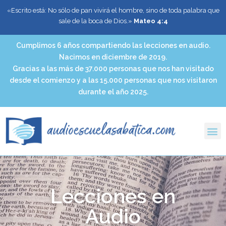
«Escrito está: No sólo de pan vivirá el hombre, sino de toda palabra que
sale de la boca de Dios.»
Mateo 4:4
Cumplimos 6 años compartiendo las lecciones en audio.
Nacimos en diciembre de 2019.
Gracias a las más de 37.000 personas que nos han visitado
desde el comienzo y a las 15.000 personas que nos visitaron
durante el año 2025.
Lecciones en
Audio