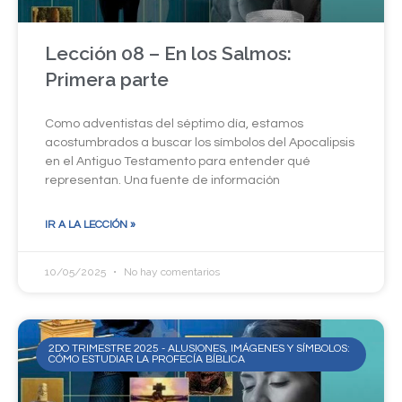
Lección 08 – En los Salmos:
Primera parte
Como adventistas del séptimo día, estamos
acostumbrados a buscar los símbolos del Apocalipsis
en el Antiguo Testamento para entender qué
representan. Una fuente de información
IR A LA LECCIÓN »
10/05/2025
No hay comentarios
2DO TRIMESTRE 2025 - ALUSIONES, IMÁGENES Y SÍMBOLOS:
CÓMO ESTUDIAR LA PROFECÍA BÍBLICA