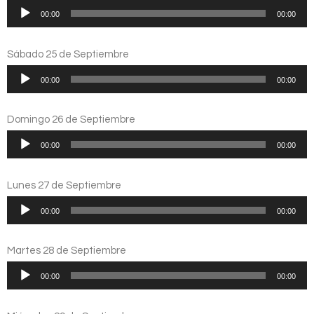
Reproductor
00:00
00:00
de
audio
Sábado 25 de Septiembre
Reproductor
00:00
00:00
de
audio
Domingo 26 de Septiembre
Reproductor
00:00
00:00
de
audio
Lunes 27 de Septiembre
Reproductor
00:00
00:00
de
audio
Martes 28 de Septiembre
Reproductor
00:00
00:00
de