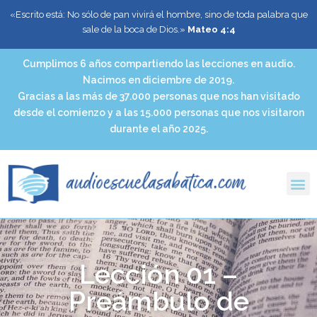
«Escrito está: No sólo de pan vivirá el hombre, sino de toda palabra que
sale de la boca de Dios.»
Mateo 4:4
Cumplimos 6 años compartiendo las lecciones en audio.
Nacimos en diciembre de 2019.
Gracias a las más de 37.000 personas que nos han visitado
desde el comienzo y a las 15.000 personas que nos visitaron
durante el año 2025.
Lección 01 –
Preámbulo de