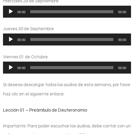
audio
Miércoles 29 de Septiembre
Reproductor
00:00
00:00
de
audio
Jueves 30 de Septiembre
Reproductor
00:00
00:00
de
audio
Viernes 01 de Octubre
Reproductor
00:00
00:00
de
audio
Si deseas descargar todos los audios de esta semana, por favor
haz clic en el siguiente enlace:
Lección 01 – Preámbulo de Deuteronomio
Importante: Para poder escuchar los audios, debe contar con un