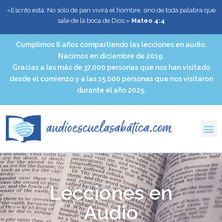
«Escrito está: No sólo de pan vivirá el hombre, sino de toda palabra que
sale de la boca de Dios.»
Mateo 4:4
Cumplimos 6 años compartiendo las lecciones en audio.
Nacimos en diciembre de 2019.
Gracias a las más de 37.000 personas que nos han visitado
desde el comienzo y a las 15.000 personas que nos visitaron
durante el año 2025.
Lecciones en
Audio