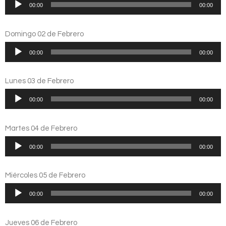
Reproductor
00:00
00:00
de
audio
Domingo 02 de Febrero
Reproductor
00:00
00:00
de
audio
Lunes 03 de Febrero
Reproductor
00:00
00:00
de
audio
Martes 04 de Febrero
Reproductor
00:00
00:00
de
audio
Miércoles 05 de Febrero
Reproductor
00:00
00:00
de
audio
Jueves 06 de Febrero