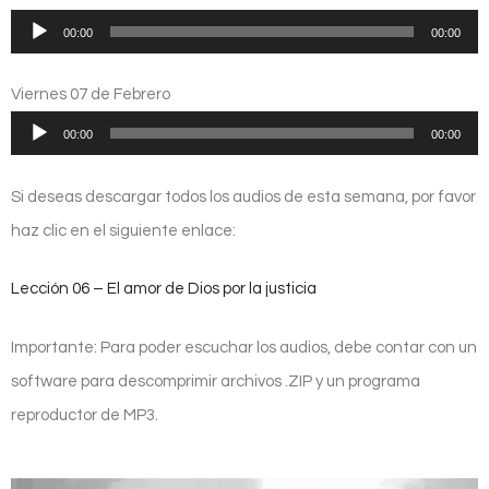
Reproductor
00:00
00:00
de
audio
Viernes 07 de Febrero
Reproductor
00:00
00:00
de
audio
Si deseas descargar todos los audios de esta semana, por favor
haz clic en el siguiente enlace:
Lección 06 – El amor de Dios por la justicia
Importante: Para poder escuchar los audios, debe contar con un
software para descomprimir archivos .ZIP y un programa
reproductor de MP3.