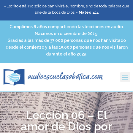
«Escrito está: No sólo de pan vivirá el hombre, sino de toda palabra que
sale de la boca de Dios.»
Mateo 4:4
Cumplimos 6 años compartiendo las lecciones en audio.
Nacimos en diciembre de 2019.
Gracias a las más de 37.000 personas que nos han visitado
desde el comienzo y a las 15.000 personas que nos visitaron
durante el año 2025.
Lección 06 – El
amor de Dios por