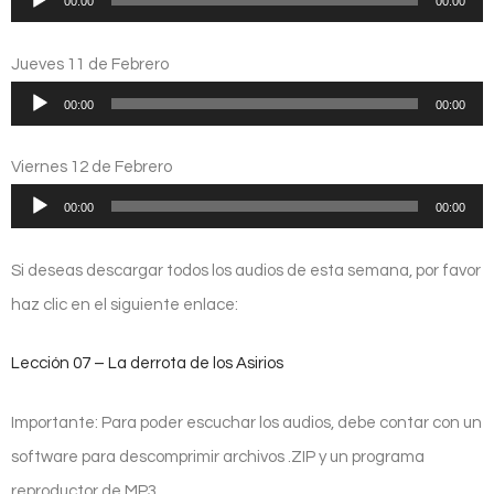
00:00
00:00
de
audio
Jueves 11 de Febrero
Reproductor
00:00
00:00
de
audio
Viernes 12 de Febrero
Reproductor
00:00
00:00
de
audio
Si deseas descargar todos los audios de esta semana, por favor
haz clic en el siguiente enlace:
Lección 07 – La derrota de los Asirios
Importante: Para poder escuchar los audios, debe contar con un
software para descomprimir archivos .ZIP y un programa
reproductor de MP3.