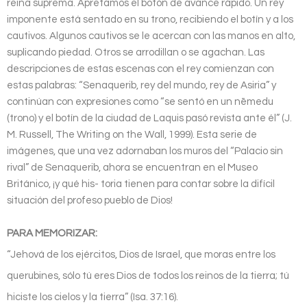
reina suprema. Apretamos el botón de avance rápido. Un rey
imponente está sentado en su trono, recibiendo el botín y a los
cautivos. Algunos cautivos se le acercan con las manos en alto,
suplicando piedad. Otros se arrodillan o se agachan. Las
descripciones de estas escenas con el rey comienzan con
estas palabras: “Senaquerib, rey del mundo, rey de Asiria” y
continúan con expresiones como “se sentó en un nēmedu
(trono) y el botín de la ciudad de Laquis pasó revista ante él” (J.
M. Russell, The Writing on the Wall, 1999). Esta serie de
imágenes, que una vez adornaban los muros del “Palacio sin
rival” de Senaquerib, ahora se encuentran en el Museo
Británico, ¡y qué his- toria tienen para contar sobre la difícil
situación del profeso pueblo de Dios!
PARA MEMORIZAR:
“Jehová de los ejércitos, Dios de Israel, que moras entre los
querubines, sólo tú eres Dios de todos los reinos de la tierra; tú
hiciste los cielos y la tierra” (Isa. 37:16).