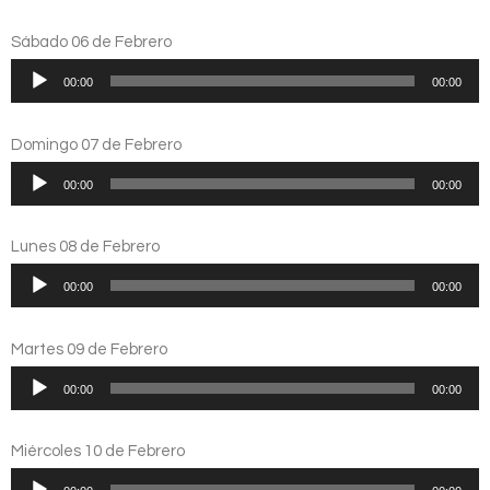
Sábado 06 de Febrero
Reproductor
00:00
00:00
de
audio
Domingo 07 de Febrero
Reproductor
00:00
00:00
de
audio
Lunes 08 de Febrero
Reproductor
00:00
00:00
de
audio
Martes 09 de Febrero
Reproductor
00:00
00:00
de
audio
Miércoles 10 de Febrero
Reproductor