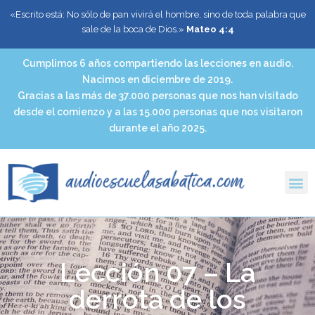
«Escrito está: No sólo de pan vivirá el hombre, sino de toda palabra que
sale de la boca de Dios.»
Mateo 4:4
Cumplimos 6 años compartiendo las lecciones en audio.
Nacimos en diciembre de 2019.
Gracias a las más de 37.000 personas que nos han visitado
desde el comienzo y a las 15.000 personas que nos visitaron
durante el año 2025.
Lección 07 – La
derrota de los