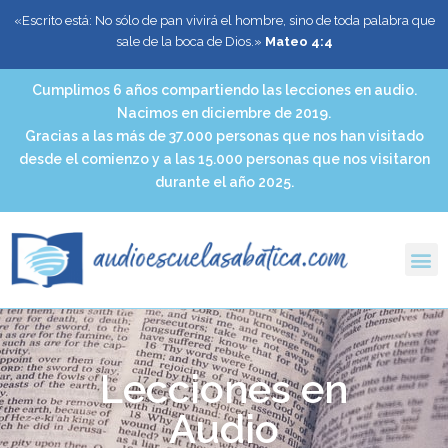
«Escrito está: No sólo de pan vivirá el hombre, sino de toda palabra que
sale de la boca de Dios.»
Mateo 4:4
Cumplimos 6 años compartiendo las lecciones en audio.
Nacimos en diciembre de 2019.
Gracias a las más de 37.000 personas que nos han visitado
desde el comienzo y a las 15.000 personas que nos visitaron
durante el año 2025.
Lecciones en
Audio