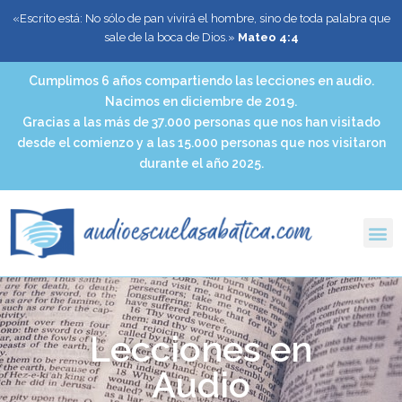
«Escrito está: No sólo de pan vivirá el hombre, sino de toda palabra que
sale de la boca de Dios.»
Mateo 4:4
Cumplimos 6 años compartiendo las lecciones en audio.
Nacimos en diciembre de 2019.
Gracias a las más de 37.000 personas que nos han visitado
desde el comienzo y a las 15.000 personas que nos visitaron
durante el año 2025.
Lecciones en
Audio