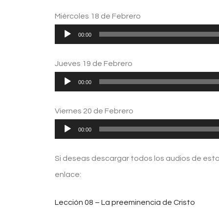
de
Miércoles 18 de Febrero
audio
Reproductor
00:00
de
Jueves 19 de Febrero
audio
Reproductor
00:00
de
Viernes 20 de Febrero
audio
Reproductor
00:00
de
Si deseas descargar todos los audios de esta 
audio
enlace:
Lección 08 – La preeminencia de Cristo