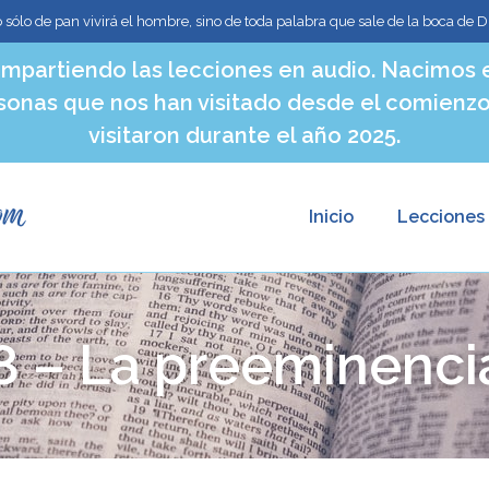
o sólo de pan vivirá el hombre, sino de toda palabra que sale de la boca de D
mpartiendo las lecciones en audio. Nacimos e
sonas que nos han visitado desde el comienzo
visitaron durante el año 2025.
Inicio
Lecciones
8 – La preeminencia