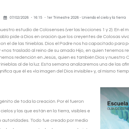
07/02/2026
-
16:15
-
1er Trimestre 2026 - Uniendo el cielo y la tierra
stro estudio de Colosenses (ver las lecciones 1 y 2). En el m
Pablo pide a Dios en oración que los creyentes de Colosas viva
 con el de las tinieblas. Dios el Padre nos ha capacitado para p
s y «nos trasladó al reino de su amado Hijo, en quien tenemos r
tenemos redención en Jesús, quien es también Dios y nuestro Cr
 tinieblas al de la luz. Esta semana analizaremos una de las a
ca que él es «la imagen del Dios invisible» y, al mismo tiempo
ogénito de toda la creación. Por él fueron
elos y las que están en la tierra, visibles e
s o autoridades. Todo fue creado por medio