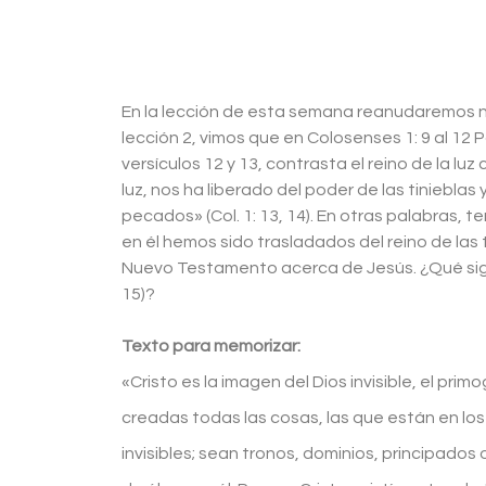
En la lección de esta semana reanudaremos nue
lección 2, vimos que en Colosenses 1: 9 al 12 
versículos 12 y 13, contrasta el reino de la luz
luz, nos ha liberado del poder de las tiniebla
pecados» (Col. 1: 13, 14). En otras palabras, 
en él hemos sido trasladados del reino de las
Nuevo Testamento acerca de Jesús. ¿Qué signifi
15)?
Texto para memorizar:
«Cristo es la imagen del Dios invisible, el prim
creadas todas las cosas, las que están en los ci
invisibles; sean tronos, dominios, principado