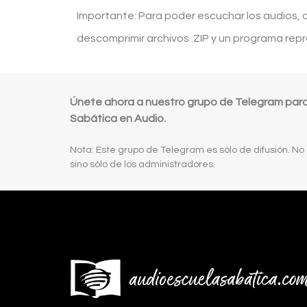
Importante: Para poder escuchar los audios,
descomprimir archivos .ZIP y un programa rep
Únete ahora a nuestro grupo de Telegram para r
Sabática en Audio.
Nota: Este grupo de Telegram es sólo de difusión. No
sino sólo de los administradores.