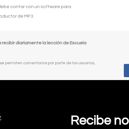
para
disminuir
 debe contar con un software para
aumentar
el
roductor de MP3.
o
volumen.
disminuir
el
ecibir diariamente la lección de Escuela
volumen.
 se permiten comentarios por parte de los usuarios,
Recibe no