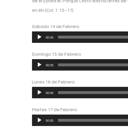
de él y para él. Porque Cristo existía antes d
en él» (Col. 1: 15–17).
Sábado 14 de Febrero
Reproductor
00:00
de
Domingo 15 de Febrero
audio
Reproductor
00:00
de
Lunes 16 de Febrero
audio
Reproductor
00:00
de
Martes 17 de Febrero
audio
Reproductor
00:00