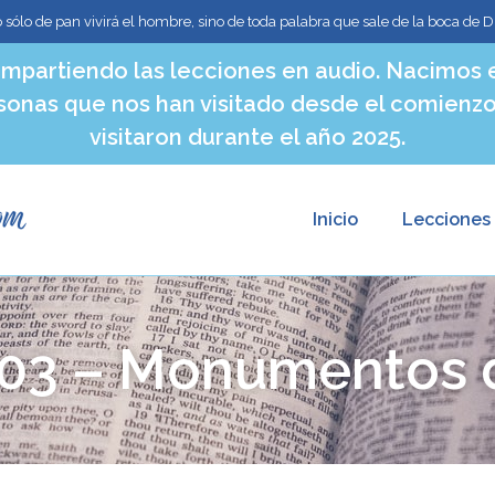
o sólo de pan vivirá el hombre, sino de toda palabra que sale de la boca de D
mpartiendo las lecciones en audio. Nacimos e
sonas que nos han visitado desde el comienzo
visitaron durante el año 2025.
Inicio
Lecciones
 03 – Monumentos d