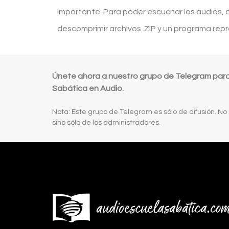
Importante: Para poder escuchar los audios,
descomprimir archivos .ZIP y un programa rep
Únete ahora a nuestro grupo de Telegram para r
Sabática en Audio.
Nota: Este grupo de Telegram es sólo de difusión. No
sino sólo de los administradores.