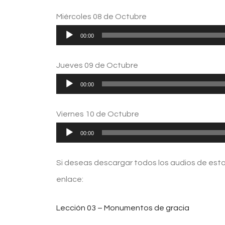
de
Miércoles 08 de Octubre
audio
Reproductor
00:00
de
Jueves 09 de Octubre
audio
Reproductor
00:00
de
Viernes 10 de Octubre
audio
Reproductor
00:00
de
Si deseas descargar todos los audios de esta 
audio
enlace:
Lección 03 – Monumentos de gracia