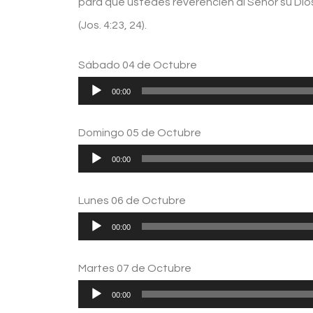
para que ustedes reverencien al Señor su Dios
(Jos. 4:23, 24).
Sábado 04 de Octubre
Reproductor
00:00
de
Domingo 05 de Octubre
audio
Reproductor
00:00
de
Lunes 06 de Octubre
audio
Reproductor
00:00
de
Martes 07 de Octubre
audio
Reproductor
00:00