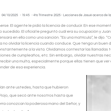
04/10/2025
-
19:45
-
4to Trimestre 2025 - Lecciones de Josué acerca de la
nerse. El agente le pidió la licencia de conducir. En ese mom
có lo sucedido. El oficial le preguntó cuál era su ocupación y Ju
ensara en ella como una sanción. “Es una matrícula”, le dijo. 
r a no olvidar la licencia cuando conduce. Que tenga un buen
stantemente a la vista. Olvidamos contestar las llamadas t
taciones de cumpleaños, etc. Sin embargo, olvidar nuestras ne
ibir una multa, especialmente porque ellas tienen que ver 
nder de esa experiencia.
rdán ante ustedes, hasta que hubieron
 Rojo, que secó ante nosotros hasta que
erra conozcan la poderosa mano del Señor, y