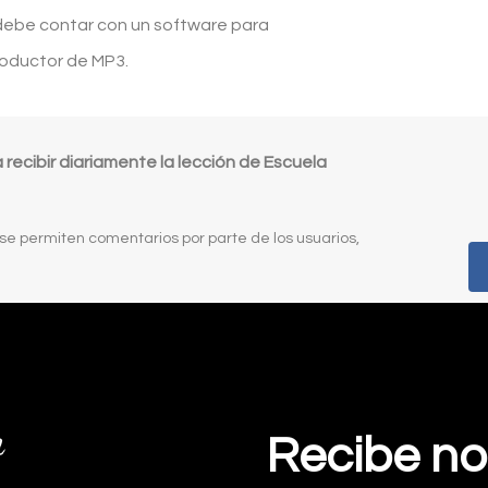
para
disminuir
 debe contar con un software para
aumentar
el
roductor de MP3.
o
volumen.
disminuir
el
ecibir diariamente la lección de Escuela
volumen.
 se permiten comentarios por parte de los usuarios,
Recibe no