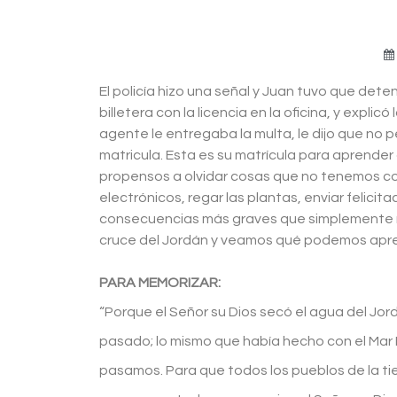
El policía hizo una señal y Juan tuvo que dete
billetera con la licencia en la oficina, y expli
agente le entregaba la multa, le dijo que no p
matricula. Esta es su matrícula para aprende
propensos a olvidar cosas que no tenemos con
electrónicos, regar las plantas, enviar felici
consecuencias más graves que simplemente rec
cruce del Jordán y veamos qué podemos apre
PARA MEMORIZAR:
“Porque el Señor su Dios secó el agua del Jo
pasado; lo mismo que había hecho con el Mar
pasamos. Para que todos los pueblos de la ti