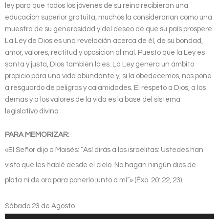
ley para que todos los jóvenes de su reino recibieran una
educación superior gratuita, muchos la considerarían como una
muestra de su generosidad y del deseo de que su país prospere.
La Ley de Dios es una revelación acerca de él, de su bondad,
amor, valores, rectitud y oposición al mal. Puesto que la Ley es
santa y justa, Dios también lo es. La Ley genera un ámbito
propicio para una vida abundante y, si la obedecemos, nos pone
a resguardo de peligros y calamidades. El respeto a Dios, a los
demás y a los valores de la vida es la base del sistema
legislativo divino.
PARA MEMORIZAR:
«El Señor dijo a Moisés: “Así dirás a los israelitas: Ustedes han
visto que les hablé desde el cielo. No hagan ningún dios de
plata ni de oro para ponerlo junto a mí”» (Éxo. 20: 22, 23).
Sábado 23 de Agosto