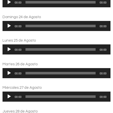
Reproductor
00:00
00:00
de
audio
Domingo 24 de Agosto
Reproductor
00:00
00:00
de
audio
Lunes 25 de Agosto
Reproductor
00:00
00:00
de
audio
Martes 26 de Agosto
Reproductor
00:00
00:00
de
audio
Miércoles 27 de Agosto
Reproductor
00:00
00:00
de
audio
Jueves 28 de Agosto