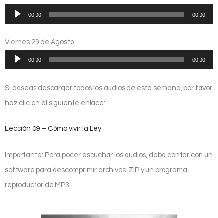
Reproductor
00:00
00:00
de
audio
Viernes 29 de Agosto
Reproductor
00:00
00:00
de
audio
Si deseas descargar todos los audios de esta semana, por favor
haz clic en el siguiente enlace:
Lección 09 – Cómo vivir la Ley
Importante: Para poder escuchar los audios, debe contar con un
software para descomprimir archivos .ZIP y un programa
reproductor de MP3.