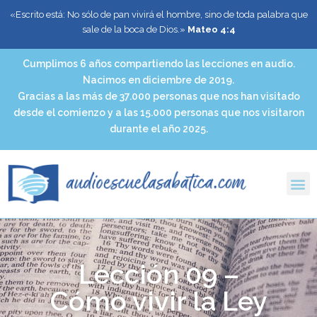
«Escrito está: No sólo de pan vivirá el hombre, sino de toda palabra que
sale de la boca de Dios.»
Mateo 4:4
Cumplimos 6 años compartiendo las lecciones en audio.
Nacimos en diciembre de 2019.
Gracias a las más de 37.000 personas que nos han visitado
desde el comienzo y a las 15.000 personas que nos visitaron
durante el año 2025.
Lección 09 –
Cómo vivir la Ley