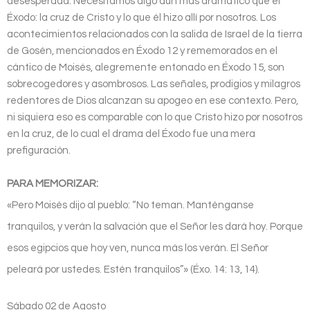
desesperada. Necesitamos algo aún más dramático que el
Éxodo: la cruz de Cristo y lo que él hizo allí por nosotros. Los
acontecimientos relacionados con la salida de Israel de la tierra
de Gosén, mencionados en Éxodo 12 y rememorados en el
cántico de Moisés, alegremente entonado en Éxodo 15, son
sobrecogedores y asombrosos. Las señales, prodigios y milagros
redentores de Dios alcanzan su apogeo en ese contexto. Pero,
ni siquiera eso es comparable con lo que Cristo hizo por nosotros
en la cruz, de lo cual el drama del Éxodo fue una mera
prefiguración.
PARA MEMORIZAR:
«Pero Moisés dijo al pueblo: “No teman. Manténganse
tranquilos, y verán la salvación que el Señor les dará hoy. Porque
esos egipcios que hoy ven, nunca más los verán. El Señor
peleará por ustedes. Estén tranquilos”» (Éxo. 14: 13, 14).
Sábado 02 de Agosto