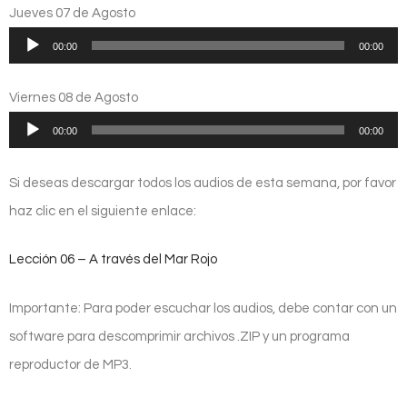
audio
Jueves 07 de Agosto
Reproductor
00:00
00:00
de
audio
Viernes 08 de Agosto
Reproductor
00:00
00:00
de
audio
Si deseas descargar todos los audios de esta semana, por favor
haz clic en el siguiente enlace:
Lección 06 – A través del Mar Rojo
Importante: Para poder escuchar los audios, debe contar con un
software para descomprimir archivos .ZIP y un programa
reproductor de MP3.