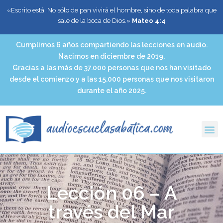
«Escrito está: No sólo de pan vivirá el hombre, sino de toda palabra que
sale de la boca de Dios.»
Mateo 4:4
Cumplimos 6 años compartiendo las lecciones en audio.
Nacimos en diciembre de 2019.
Gracias a las más de 37.000 personas que nos han visitado
desde el comienzo y a las 15.000 personas que nos visitaron
durante el año 2025.
Lección 06 – A
través del Mar