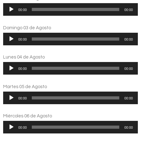
Reproductor
00:00
00:00
de
audio
Domingo 03 de Agosto
Reproductor
00:00
00:00
de
audio
Lunes 04 de Agosto
Reproductor
00:00
00:00
de
audio
Martes 05 de Agosto
Reproductor
00:00
00:00
de
audio
Miércoles 06 de Agosto
Reproductor
00:00
00:00
de