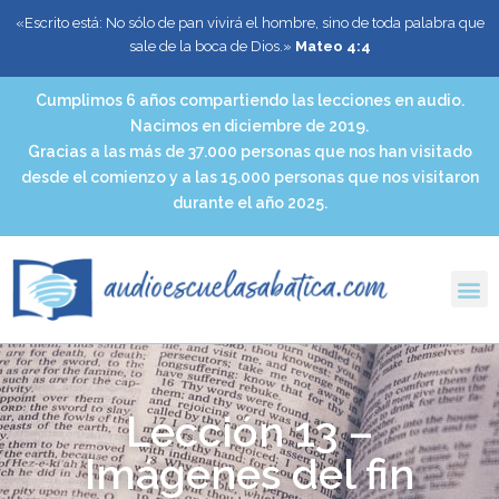
«Escrito está: No sólo de pan vivirá el hombre, sino de toda palabra que
sale de la boca de Dios.»
Mateo 4:4
Cumplimos 6 años compartiendo las lecciones en audio.
Nacimos en diciembre de 2019.
Gracias a las más de 37.000 personas que nos han visitado
desde el comienzo y a las 15.000 personas que nos visitaron
durante el año 2025.
Lección 13 –
Imágenes del fin