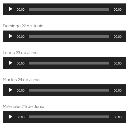
Reproductor
00:00
00:00
de
audio
Domingo 22 de Junio
Reproductor
00:00
00:00
de
audio
Lunes 23 de Junio
Reproductor
00:00
00:00
de
audio
Martes 24 de Junio
Reproductor
00:00
00:00
de
audio
Miércoles 25 de Junio
Reproductor
00:00
00:00
de