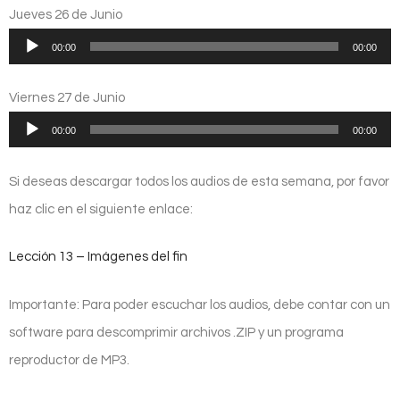
audio
Jueves 26 de Junio
Reproductor
00:00
00:00
de
audio
Viernes 27 de Junio
Reproductor
00:00
00:00
de
audio
Si deseas descargar todos los audios de esta semana, por favor
haz clic en el siguiente enlace:
Lección 13 – Imágenes del fin
Importante: Para poder escuchar los audios, debe contar con un
software para descomprimir archivos .ZIP y un programa
reproductor de MP3.