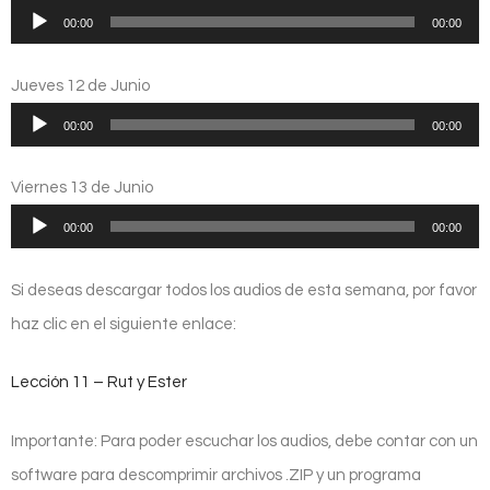
Reproductor
00:00
00:00
de
audio
Jueves 12 de Junio
Reproductor
00:00
00:00
de
audio
Viernes 13 de Junio
Reproductor
00:00
00:00
de
audio
Si deseas descargar todos los audios de esta semana, por favor
haz clic en el siguiente enlace:
Lección 11 – Rut y Ester
Importante: Para poder escuchar los audios, debe contar con un
software para descomprimir archivos .ZIP y un programa