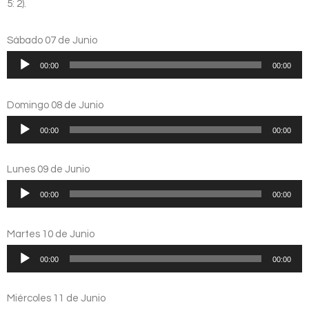
5: 2).
Sábado 07 de Junio
Reproductor
00:00
00:00
de
audio
Domingo 08 de Junio
Reproductor
00:00
00:00
de
audio
Lunes 09 de Junio
Reproductor
00:00
00:00
de
audio
Martes 10 de Junio
Reproductor
00:00
00:00
de
audio
Miércoles 11 de Junio