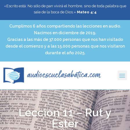
«Escrito está: No sólo de pan vivirá el hombre, sino de toda palabra que
sale de la boca de Dios.»
Mateo 4:4
Cumplimos 6 años compartiendo las lecciones en audio.
Nacimos en diciembre de 2019.
Gracias a las más de 37.000 personas que nos han visitado
desde el comienzo y a las 15.000 personas que nos visitaron
durante el año 2025.
Lección 11 – Rut y
Ester