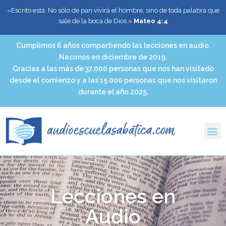
«Escrito está: No sólo de pan vivirá el hombre, sino de toda palabra que
sale de la boca de Dios.»
Mateo 4:4
Cumplimos 6 años compartiendo las lecciones en audio.
Nacimos en diciembre de 2019.
Gracias a las más de 37.000 personas que nos han visitado
desde el comienzo y a las 15.000 personas que nos visitaron
durante el año 2025.
Lecciones en
Audio