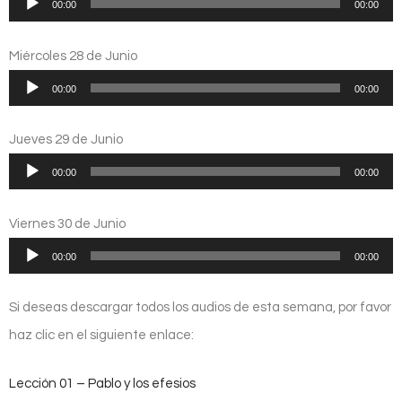
00:00
00:00
de
audio
Miércoles 28 de Junio
Reproductor
00:00
00:00
de
audio
Jueves 29 de Junio
Reproductor
00:00
00:00
de
audio
Viernes 30 de Junio
Reproductor
00:00
00:00
de
audio
Si deseas descargar todos los audios de esta semana, por favor
haz clic en el siguiente enlace:
Lección 01 – Pablo y los efesios