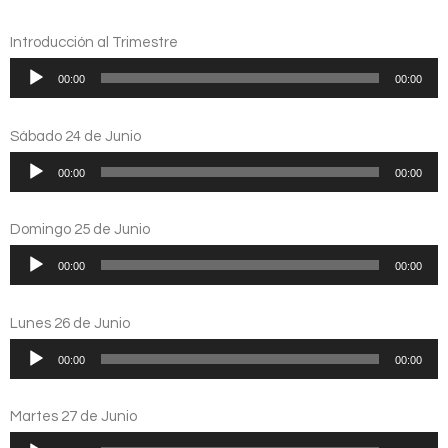
Introducción al Trimestre
Reproductor
00:00
00:00
de
audio
Sábado 24 de Junio
Reproductor
00:00
00:00
de
audio
Domingo 25 de Junio
Reproductor
00:00
00:00
de
audio
Lunes 26 de Junio
Reproductor
00:00
00:00
de
audio
Martes 27 de Junio
Reproductor