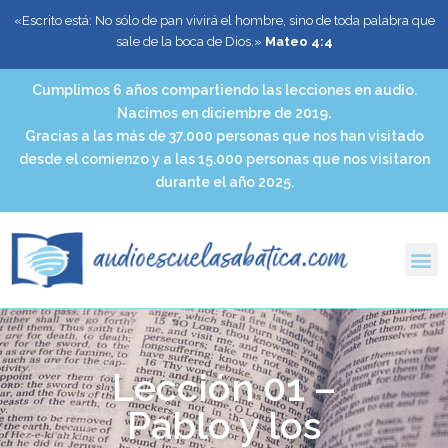
«Escrito está: No sólo de pan vivirá el hombre, sino de toda palabra que
sale de la boca de Dios.»
Mateo 4:4
Cumplimos 6 años compartiendo las lecciones en audio.
Nacimos en diciembre de 2019.
Gracias a las más de 37.000 personas que nos han visitado
desde el comienzo y a las 15.000 personas que nos visitaron
durante el año 2025.
Lección 01 –
Pablo y los