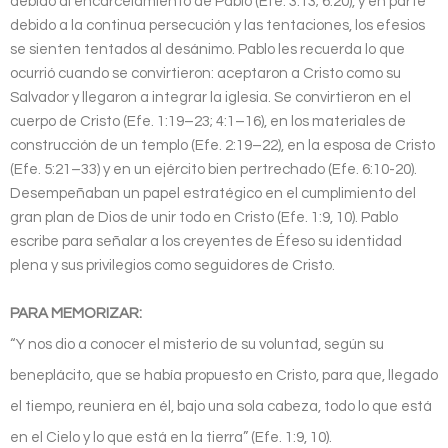
debido al encarcelamiento de Pablo (Efe. 3:13; 6:20), y en parte
debido a la continua persecución y las tentaciones, los efesios
se sienten tentados al desánimo. Pablo les recuerda lo que
ocurrió cuando se convirtieron: aceptaron a Cristo como su
Salvador y llegaron a integrar la iglesia. Se convirtieron en el
cuerpo de Cristo (Efe. 1:19–23; 4:1–16), en los materiales de
construcción de un templo (Efe. 2:19–22), en la esposa de Cristo
(Efe. 5:21–33) y en un ejército bien pertrechado (Efe. 6:10-20).
Desempeñaban un papel estratégico en el cumplimiento del
gran plan de Dios de unir todo en Cristo (Efe. 1:9, 10). Pablo
escribe para señalar a los creyentes de Éfeso su identidad
plena y sus privilegios como seguidores de Cristo.
PARA MEMORIZAR:
“Y nos dio a conocer el misterio de su voluntad, según su
beneplácito, que se había propuesto en Cristo, para que, llegado
el tiempo, reuniera en él, bajo una sola cabeza, todo lo que está
en el Cielo y lo que está en la tierra” (Efe. 1:9, 10).