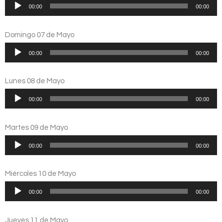
Reproductor
00:00
00:00
de
audio
Domingo 07 de Mayo
Reproductor
00:00
00:00
de
audio
Lunes 08 de Mayo
Reproductor
00:00
00:00
de
audio
Martes 09 de Mayo
Reproductor
00:00
00:00
de
audio
Miércoles 10 de Mayo
Reproductor
00:00
00:00
de
audio
Jueves 11 de Mayo