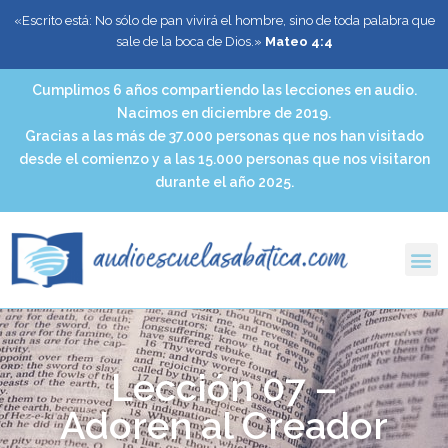
«Escrito está: No sólo de pan vivirá el hombre, sino de toda palabra que
sale de la boca de Dios.»
Mateo 4:4
Cumplimos 6 años compartiendo las lecciones en audio.
Nacimos en diciembre de 2019.
Gracias a las más de 37.000 personas que nos han visitado
desde el comienzo y a las 15.000 personas que nos visitaron
durante el año 2025.
Lección 07 –
Adoren al Creador