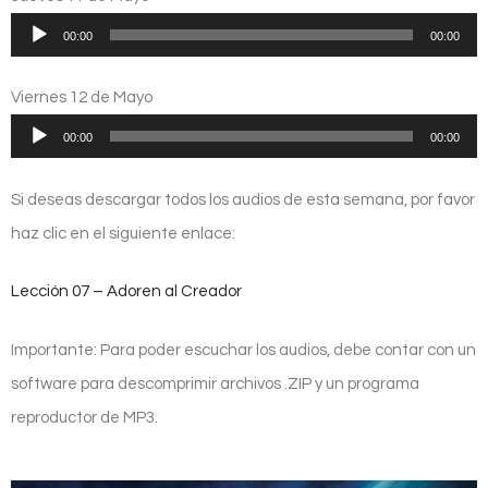
Reproductor
00:00
00:00
de
audio
Viernes 12 de Mayo
Reproductor
00:00
00:00
de
audio
Si deseas descargar todos los audios de esta semana, por favor
haz clic en el siguiente enlace:
Lección 07 – Adoren al Creador
Importante: Para poder escuchar los audios, debe contar con un
software para descomprimir archivos .ZIP y un programa
reproductor de MP3.