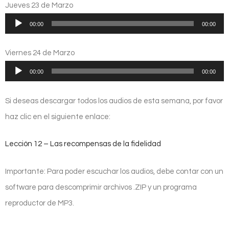
audio
Jueves 23 de Marzo
Reproductor
00:00
00:00
de
audio
Viernes 24 de Marzo
Reproductor
00:00
00:00
de
audio
Si deseas descargar todos los audios de esta semana, por favor
haz clic en el siguiente enlace:
Lección 12 – Las recompensas de la fidelidad
Importante: Para poder escuchar los audios, debe contar con un
software para descomprimir archivos .ZIP y un programa
reproductor de MP3.