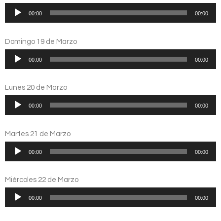
Reproductor
00:00
00:00
de
audio
Domingo 19 de Marzo
Reproductor
00:00
00:00
de
audio
Lunes 20 de Marzo
Reproductor
00:00
00:00
de
audio
Martes 21 de Marzo
Reproductor
00:00
00:00
de
audio
Miércoles 22 de Marzo
Reproductor
00:00
00:00
de