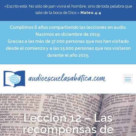
«Escrito está: No sólo de pan vivirá el hombre, sino de toda palabra que
sale de la boca de Dios.»
Mateo 4:4
Cumplimos 6 años compartiendo las lecciones en audio.
Nacimos en diciembre de 2019.
Gracias a las más de 37.000 personas que nos han visitado
desde el comienzo y a las 15.000 personas que nos visitaron
durante el año 2025.
Lección 12 – Las
recompensas de