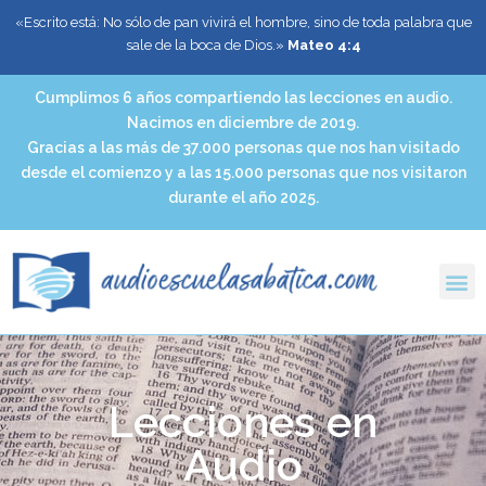
«Escrito está: No sólo de pan vivirá el hombre, sino de toda palabra que
sale de la boca de Dios.»
Mateo 4:4
Cumplimos 6 años compartiendo las lecciones en audio.
Nacimos en diciembre de 2019.
Gracias a las más de 37.000 personas que nos han visitado
desde el comienzo y a las 15.000 personas que nos visitaron
durante el año 2025.
Lecciones en
Audio