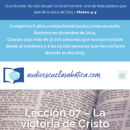
«Escrito está: No sólo de pan vivirá el hombre, sino de toda palabra que
sale de la boca de Dios.»
Mateo 4:4
Cumplimos 6 años compartiendo las lecciones en audio.
Nacimos en diciembre de 2019.
Gracias a las más de 37.000 personas que nos han visitado
desde el comienzo y a las 15.000 personas que nos visitaron
durante el año 2025.
Lección 07 – La
victoria de Cristo