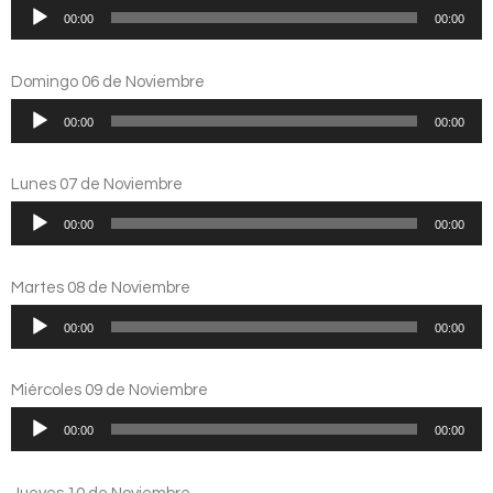
Reproductor
00:00
00:00
de
audio
Domingo 06 de Noviembre
Reproductor
00:00
00:00
de
audio
Lunes 07 de Noviembre
Reproductor
00:00
00:00
de
audio
Martes 08 de Noviembre
Reproductor
00:00
00:00
de
audio
Miércoles 09 de Noviembre
Reproductor
00:00
00:00
de
audio