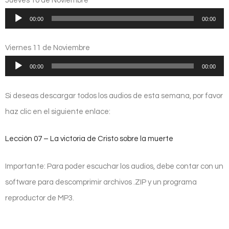
Jueves 10 de Noviembre
Reproductor
00:00
00:00
de
audio
Viernes 11 de Noviembre
Reproductor
00:00
00:00
de
audio
Si deseas descargar todos los audios de esta semana, por favor
haz clic en el siguiente enlace:
Lección 07 – La victoria de Cristo sobre la muerte
Importante: Para poder escuchar los audios, debe contar con un
software para descomprimir archivos .ZIP y un programa
reproductor de MP3.