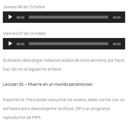
audio
Jueves 06 de Octubre
Reproductor
00:00
00:00
de
audio
Viernes 07 de Octubre
Reproductor
00:00
00:00
de
audio
Si deseas descargar todos los audios de esta semana, por favor
haz clic en el siguiente enlace:
Lección 02 – Muerte en un mundo pecaminoso
Importante: Para poder escuchar los audios, debe contar con un
software para descomprimir archivos .ZIP y un programa
reproductor de MP3.