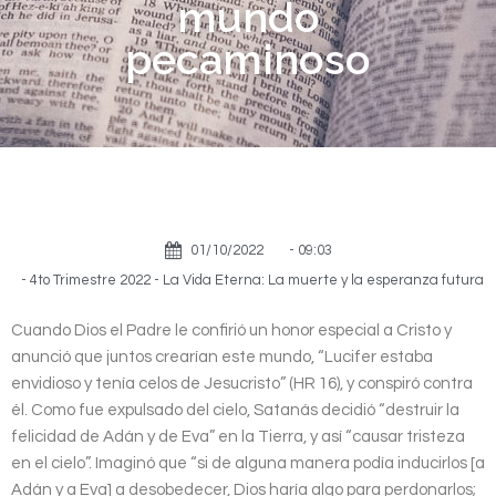
mundo
pecaminoso
01/10/2022
-
09:03
-
4to Trimestre 2022 - La Vida Eterna: La muerte y la esperanza futura
Cuando Dios el Padre le confirió un honor especial a Cristo y
anunció que juntos crearían este mundo, “Lucifer estaba
envidioso y tenía celos de Jesucristo” (HR 16), y conspiró contra
él. Como fue expulsado del cielo, Satanás decidió “destruir la
felicidad de Adán y de Eva” en la Tierra, y así “causar tristeza
en el cielo”. Imaginó que “si de alguna manera podía inducirlos [a
Adán y a Eva] a desobedecer, Dios haría algo para perdonarlos;