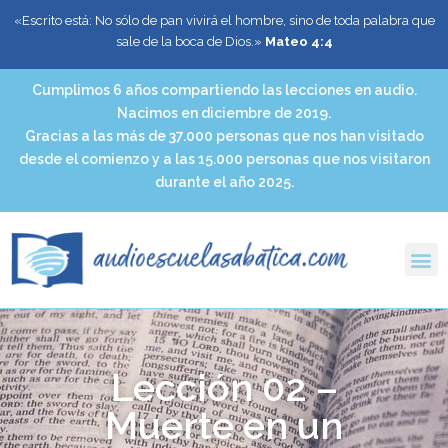
«Escrito está: No sólo de pan vivirá el hombre, sino de toda palabra que
sale de la boca de Dios.»
Mateo 4:4
Cumplimos 6 años compartiendo las lecciones en audio.
Nacimos en diciembre de 2019.
Gracias a las más de 37.000 personas que nos han visitado
desde el comienzo y a las 15.000 personas que nos visitaron
durante el año 2025.
Lección 02 –
Muerte en un