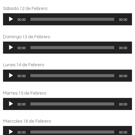
Sábado 12 de Febrero
Reproductor
00:00
00:00
de
audio
Domingo 13 de Febrero
Reproductor
00:00
00:00
de
audio
Lunes 14 de Febrero
Reproductor
00:00
00:00
de
audio
Martes 15 de Febrero
Reproductor
00:00
00:00
de
audio
Miércoles 16 de Febrero
Reproductor
00:00
00:00