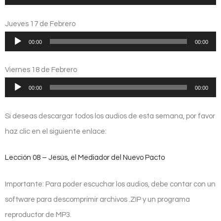
de
audio
Jueves 17 de Febrero
Reproductor
00:00
00:00
de
audio
Viernes 18 de Febrero
Reproductor
00:00
00:00
de
audio
Si deseas descargar todos los audios de esta semana, por favor
haz clic en el siguiente enlace:
Lección 08 – Jesús, el Mediador del Nuevo Pacto
Importante: Para poder escuchar los audios, debe contar con un
software para descomprimir archivos .ZIP y un programa
reproductor de MP3.