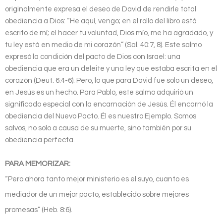
originalmente expresa el deseo de David de rendirle total
obediencia a Dios: “He aquí, vengo; en el rollo del libro está
escrito de mí; el hacer tu voluntad, Dios mío, me ha agradado, y
tu ley está en medio de mi corazón” (Sal. 40:7, 8). Este salmo
expresó la condición del pacto de Dios con Israel: una
obediencia que era un deleite y una ley que estaba escrita en el
corazón (Deut. 6:4-6). Pero, lo que para David fue solo un deseo,
en Jesús es un hecho. Para Pablo, este salmo adquirió un
significado especial con la encarnación de Jesús. Él encarnó la
obediencia del Nuevo Pacto. Él es nuestro Ejemplo. Somos
salvos, no solo a causa de su muerte, sino también por su
obediencia perfecta.
PARA MEMORIZAR:
“Pero ahora tanto mejor ministerio es el suyo, cuanto es
mediador de un mejor pacto, establecido sobre mejores
promesas” (Heb. 8:6).