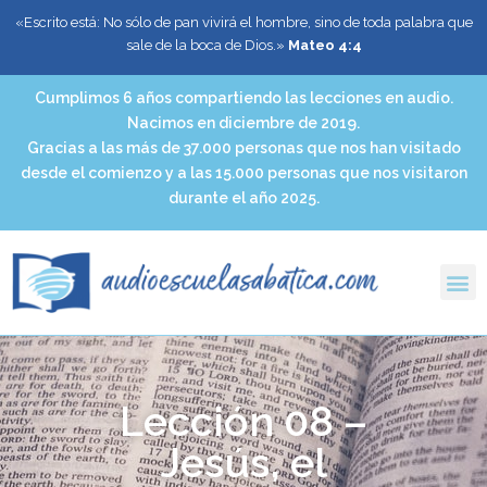
«Escrito está: No sólo de pan vivirá el hombre, sino de toda palabra que
sale de la boca de Dios.»
Mateo 4:4
Cumplimos 6 años compartiendo las lecciones en audio.
Nacimos en diciembre de 2019.
Gracias a las más de 37.000 personas que nos han visitado
desde el comienzo y a las 15.000 personas que nos visitaron
durante el año 2025.
Lección 08 –
Jesús, el