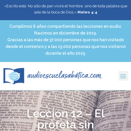
«Escrito está: No sólo de pan vivirá el hombre, sino de toda palabra que
sale de la boca de Dios.»
Mateo 4:4
Cumplimos 6 años compartiendo las lecciones en audio.
Nacimos en diciembre de 2019.
Gracias a las más de 37.000 personas que nos han visitado
desde el comienzo y a las 15.000 personas que nos visitaron
durante el año 2025.
Lección 12 – El
profeta sin