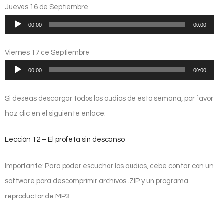
audio
Jueves 16 de Septiembre
Reproductor
00:00
00:00
de
audio
Viernes 17 de Septiembre
Reproductor
00:00
00:00
de
audio
Si deseas descargar todos los audios de esta semana, por favor
haz clic en el siguiente enlace:
Lección 12 – El profeta sin descanso
Importante: Para poder escuchar los audios, debe contar con un
software para descomprimir archivos .ZIP y un programa
reproductor de MP3.