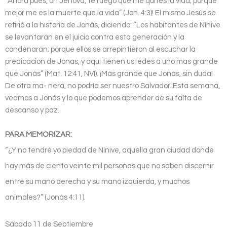
“Ahora pues, oh Jehová, te ruego que me quites la vida; porque
mejor me es la muerte que la vida” (Jon. 4:3)! El mismo Jesús se
refirió a la historia de Jonás, diciendo: “Los habitantes de Nínive
se levantarán en el juicio contra esta generación y la
condenarán; porque ellos se arrepintieron al escuchar la
predicación de Jonás, y aquí tienen ustedes a uno más grande
que Jonás” (Mat. 12:41, NVI). ¡Más grande que Jonás, sin duda!
De otra ma- nera, no podría ser nuestro Salvador. Esta semana,
veamos a Jonás y lo que podemos aprender de su falta de
descanso y paz.
PARA MEMORIZAR:
“¿Y no tendré yo piedad de Nínive, aquella gran ciudad donde
hay más de ciento veinte mil personas que no saben discernir
entre su mano derecha y su mano izquierda, y muchos
animales?” (Jonás 4:11).
Sábado 11 de Septiembre