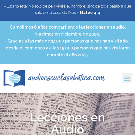
«Escrito está: No sólo de pan vivirá el hombre, sino de toda palabra que
sale de la boca de Dios.»
Mateo 4:4
Cumplimos 6 años compartiendo las lecciones en audio.
Nacimos en diciembre de 2019.
Gracias a las más de 37.000 personas que nos han visitado
desde el comienzo y a las 15.000 personas que nos visitaron
durante el año 2025.
Lecciones en
Audio